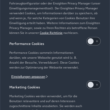
Fahrzeugkonfigurator oder der Ensighten Privacy Manager (unser
Einwilligungsmanagementtool). Der Ensighten Privacy Manager
Zurück nach oben
verwendet Cookies, um Informationen darüber zu speichern, ob
und wenn ja, für welche Kategorien von Cookies Benutzer ihre
Einwilligung erteilt haben. Weitere Informationen zum Ensighten
Modelle
Privacy Manager, sowie zu Ihren Rechten als betroffene Person
können Sie in unserer
Cookie Richtlinie
nachlesen.
Kaufen & leasen
Alle Modelle
Performance Cookies
Modelle vergleichen
Service & Zubehör
Performance Cookies sammeln Informationen
Neuwagensuche
darüber, wie unsere Webseite genutzt wird (z. B.
Elektromodelle
Anzahl der Besuche, Verweildauer). Diese Cookies
Gebrauchtwagensuche
Support
werden zur Optimierung der Webseite verwendet.
Saisonale Angebote
Plug-in-Hybride
Gebrauchtwagen
Einstellungen anpassen
Audi Services
Über Audi
Kundenservice
Finanzierung
Marketing Cookies
Garantie
Händlersuche
Aktionen & Angebote
Unternehmen
Marketing Cookies werden verwendet, um für die
Audi digital services
Benutzer relevantere und auf deren Interessen
Audi Code
Geschäftskunden
Karriere
zugeschnittene Inhalte anzubieten. Sie werden auch
myAudi