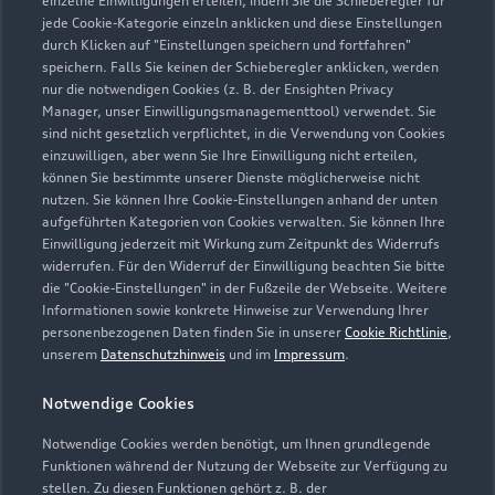
einzelne Einwilligungen erteilen, indem Sie die Schieberegler für
jede Cookie-Kategorie einzeln anklicken und diese Einstellungen
03464 27320
durch Klicken auf "Einstellungen speichern und fortfahren"
speichern. Falls Sie keinen der Schieberegler anklicken, werden
autohaus@autohaus-schlesiger.de
nur die notwendigen Cookies (z. B. der Ensighten Privacy
Manager, unser Einwilligungsmanagementtool) verwendet. Sie
sind nicht gesetzlich verpflichtet, in die Verwendung von Cookies
Kontaktdaten herunterladen
einzuwilligen, aber wenn Sie Ihre Einwilligung nicht erteilen,
können Sie bestimmte unserer Dienste möglicherweise nicht
nutzen. Sie können Ihre Cookie-Einstellungen anhand der unten
aufgeführten Kategorien von Cookies verwalten. Sie können Ihre
Öffnungszeiten
Einwilligung jederzeit mit Wirkung zum Zeitpunkt des Widerrufs
widerrufen. Für den Widerruf der Einwilligung beachten Sie bitte
die "Cookie-Einstellungen" in der Fußzeile der Webseite. Weitere
Informationen sowie konkrete Hinweise zur Verwendung Ihrer
Service
personenbezogenen Daten finden Sie in unserer
Cookie Richtlinie
,
Geschlossen
,
öffnet am
Montag 07:00
unserem
Datenschutzhinweis
und im
Impressum
.
Notwendige Cookies
Teile- & Zubehörverkauf
Geschlossen
,
öffnet am
Montag 07:00
Notwendige Cookies werden benötigt, um Ihnen grundlegende
Funktionen während der Nutzung der Webseite zur Verfügung zu
stellen. Zu diesen Funktionen gehört z. B. der