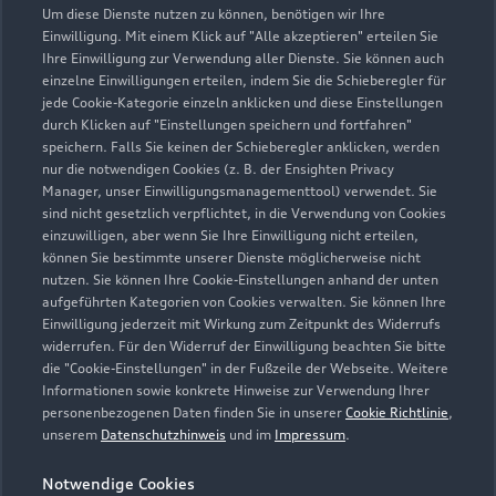
Um diese Dienste nutzen zu können, benötigen wir Ihre
Land-Weg 1
Einwilligung. Mit einem Klick auf "Alle akzeptieren" erteilen Sie
06526 Sangerhausen
Ihre Einwilligung zur Verwendung aller Dienste. Sie können auch
einzelne Einwilligungen erteilen, indem Sie die Schieberegler für
jede Cookie-Kategorie einzeln anklicken und diese Einstellungen
03464 27320
durch Klicken auf "Einstellungen speichern und fortfahren"
speichern. Falls Sie keinen der Schieberegler anklicken, werden
autohaus@autohaus-schlesiger.de
nur die notwendigen Cookies (z. B. der Ensighten Privacy
Manager, unser Einwilligungsmanagementtool) verwendet. Sie
sind nicht gesetzlich verpflichtet, in die Verwendung von Cookies
Kontaktdaten herunterladen
einzuwilligen, aber wenn Sie Ihre Einwilligung nicht erteilen,
können Sie bestimmte unserer Dienste möglicherweise nicht
nutzen. Sie können Ihre Cookie-Einstellungen anhand der unten
aufgeführten Kategorien von Cookies verwalten. Sie können Ihre
Öffnungszeiten
Einwilligung jederzeit mit Wirkung zum Zeitpunkt des Widerrufs
widerrufen. Für den Widerruf der Einwilligung beachten Sie bitte
die "Cookie-Einstellungen" in der Fußzeile der Webseite. Weitere
Informationen sowie konkrete Hinweise zur Verwendung Ihrer
Service
personenbezogenen Daten finden Sie in unserer
Cookie Richtlinie
,
Geschlossen
,
öffnet am
Freitag 07:00
unserem
Datenschutzhinweis
und im
Impressum
.
Notwendige Cookies
Teile- & Zubehörverkauf