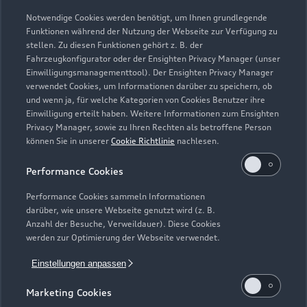
Geschlossen
,
öffnet am
Freitag 07:00
Notwendige Cookies werden benötigt, um Ihnen grundlegende
Funktionen während der Nutzung der Webseite zur Verfügung zu
stellen. Zu diesen Funktionen gehört z. B. der
Fahrzeugkonfigurator oder der Ensighten Privacy Manager (unser
Einwilligungsmanagementtool). Der Ensighten Privacy Manager
Zurück nach oben
verwendet Cookies, um Informationen darüber zu speichern, ob
und wenn ja, für welche Kategorien von Cookies Benutzer ihre
Einwilligung erteilt haben. Weitere Informationen zum Ensighten
Modelle
Privacy Manager, sowie zu Ihren Rechten als betroffene Person
können Sie in unserer
Cookie Richtlinie
nachlesen.
Kaufen & leasen
Alle Modelle
Performance Cookies
Modelle vergleichen
Service & Zubehör
Performance Cookies sammeln Informationen
Neuwagensuche
darüber, wie unsere Webseite genutzt wird (z. B.
Elektromodelle
Anzahl der Besuche, Verweildauer). Diese Cookies
Gebrauchtwagensuche
Support
werden zur Optimierung der Webseite verwendet.
Saisonale Angebote
Plug-in-Hybride
Gebrauchtwagen
Einstellungen anpassen
Audi Services
Über Audi
Kundenservice
Finanzierung
Marketing Cookies
Garantie
Händlersuche